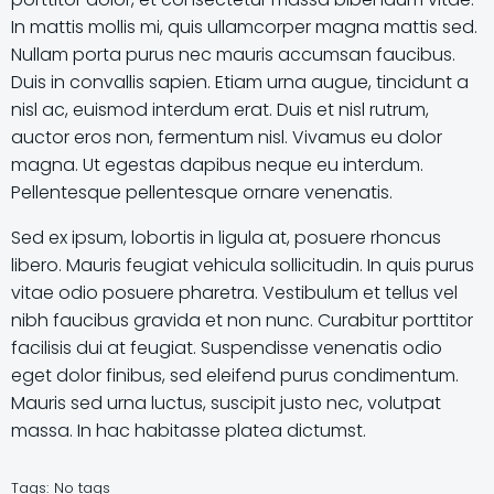
In mattis mollis mi, quis ullamcorper magna mattis sed.
Nullam porta purus nec mauris accumsan faucibus.
Duis in convallis sapien. Etiam urna augue, tincidunt a
nisl ac, euismod interdum erat. Duis et nisl rutrum,
auctor eros non, fermentum nisl. Vivamus eu dolor
magna. Ut egestas dapibus neque eu interdum.
Pellentesque pellentesque ornare venenatis.
Sed ex ipsum, lobortis in ligula at, posuere rhoncus
libero. Mauris feugiat vehicula sollicitudin. In quis purus
vitae odio posuere pharetra. Vestibulum et tellus vel
nibh faucibus gravida et non nunc. Curabitur porttitor
facilisis dui at feugiat. Suspendisse venenatis odio
eget dolor finibus, sed eleifend purus condimentum.
Mauris sed urna luctus, suscipit justo nec, volutpat
massa. In hac habitasse platea dictumst.
Tags:
No tags