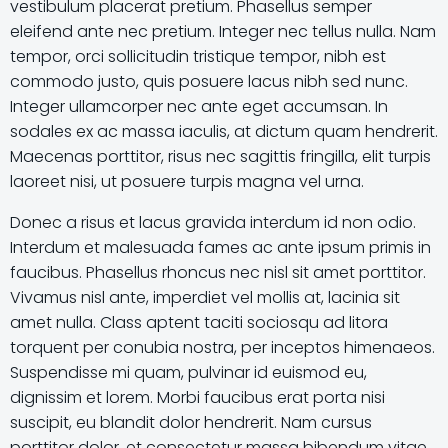
vestibulum placerat pretium. Phasellus semper
eleifend ante nec pretium. Integer nec tellus nulla. Nam
tempor, orci sollicitudin tristique tempor, nibh est
commodo justo, quis posuere lacus nibh sed nunc.
Integer ullamcorper nec ante eget accumsan. In
sodales ex ac massa iaculis, at dictum quam hendrerit.
Maecenas porttitor, risus nec sagittis fringilla, elit turpis
laoreet nisi, ut posuere turpis magna vel urna.
Donec a risus et lacus gravida interdum id non odio.
Interdum et malesuada fames ac ante ipsum primis in
faucibus. Phasellus rhoncus nec nisl sit amet porttitor.
Vivamus nisl ante, imperdiet vel mollis at, lacinia sit
amet nulla. Class aptent taciti sociosqu ad litora
torquent per conubia nostra, per inceptos himenaeos.
Suspendisse mi quam, pulvinar id euismod eu,
dignissim et lorem. Morbi faucibus erat porta nisi
suscipit, eu blandit dolor hendrerit. Nam cursus
porttitor dolor, et consectetur massa bibendum vitae.